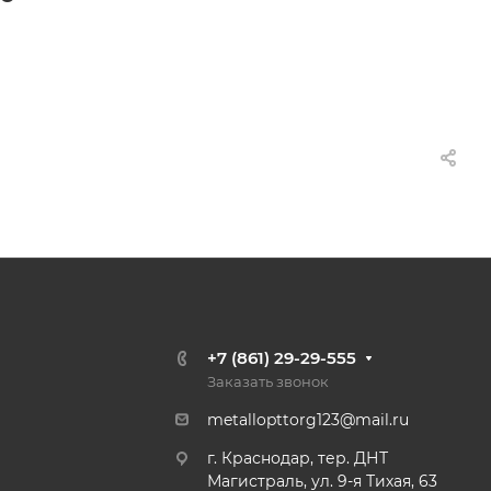
+7 (861) 29-29-555
Заказать звонок
metallopttorg123@mail.ru
г. Краснодар, тер. ДНТ
Магистраль, ул. 9-я Тихая, 63