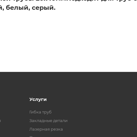
, белый, серый.
Услуги
Гибка труб
я
Закладные детали
Лазерная резка