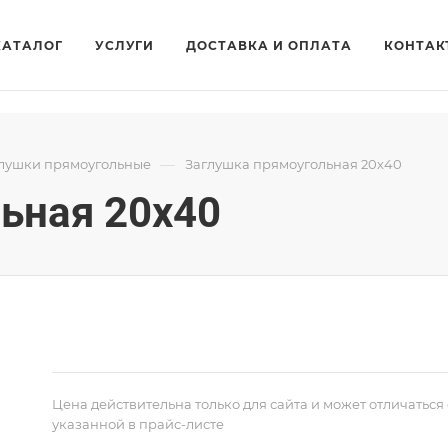
КАТАЛОГ
УСЛУГИ
ДОСТАВКА И ОПЛАТА
КОНТАК
—
лушки прямоугольные
Заглушка прямоугольная 20х40
ьная 20х40
Цена действительна только для сайта и может отличаться 
указанной в прайс-листе