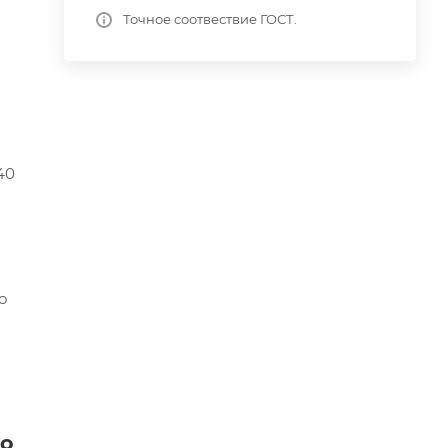
Точное соотвествие ГОСТ.
40
о
со