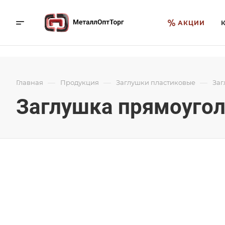
АКЦИИ
—
—
—
Главная
Продукция
Заглушки пластиковые
Заг
Заглушка прямоугол