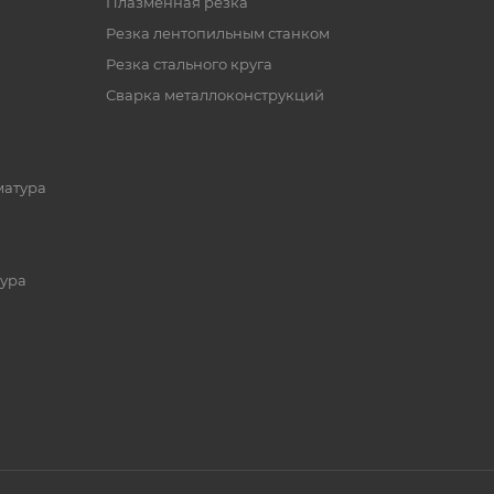
Плазменная резка
Резка лентопильным станком
Резка стального круга
Сварка металлоконструкций
матура
ура