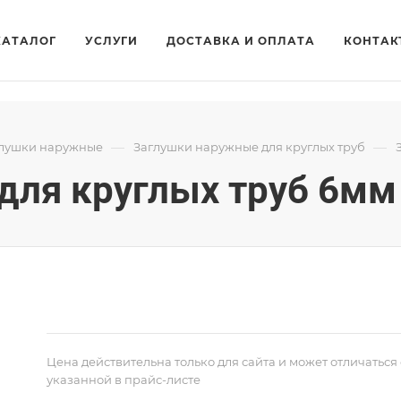
КАТАЛОГ
УСЛУГИ
ДОСТАВКА И ОПЛАТА
КОНТАК
—
—
лушки наружные
Заглушки наружные для круглых труб
для круглых труб 6мм
Цена действительна только для сайта и может отличаться 
указанной в прайс-листе