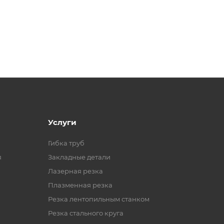
Услуги
Гибка труб
я
Закладные детали
Лазерная резка
Плазменная резка
Резка лентопильным станком
Резка стального круга