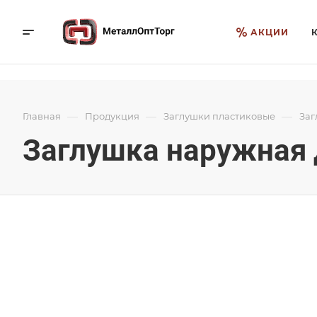
АКЦИИ
—
—
—
Главная
Продукция
Заглушки пластиковые
Заг
Заглушка наружная 