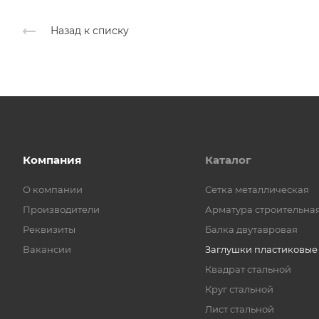
Назад к списку
Компания
Каталог
О компании
Cетка металлическая
Производители
Арматура строительна
Реквизиты
Балка двутавровая
Вакансии
Заглушки пластиковые
Квадрат стальной
Круг стальной
Лист стальной