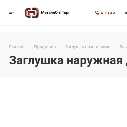
АКЦИИ
—
—
—
Главная
Продукция
Заглушки пластиковые
Заг
Заглушка наружная 