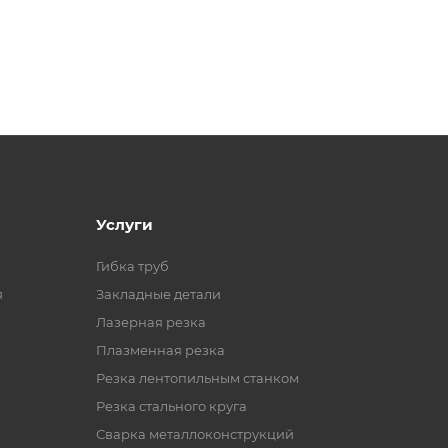
Услуги
Гибка труб
я
Закладные детали
Лазерная резка
Плазменная резка
Резка лентопильным станком
Резка стального круга
Сварка металлоконструкций