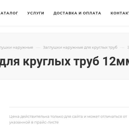
КАТАЛОГ
УСЛУГИ
ДОСТАВКА И ОПЛАТА
КОНТАК
—
—
лушки наружные
Заглушки наружные для круглых труб
для круглых труб 12м
Цена действительна только для сайта и может отличаться от
указанной в прайс-листе