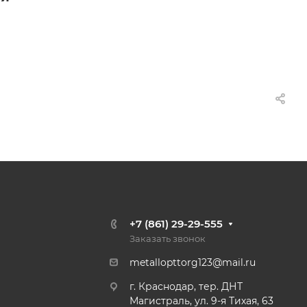
+7 (861) 29-29-555
Заказать звонок
metallopttorg123@mail.ru
г. Краснодар, тер. ДНТ
Магистраль, ул. 9-я Тихая, 63