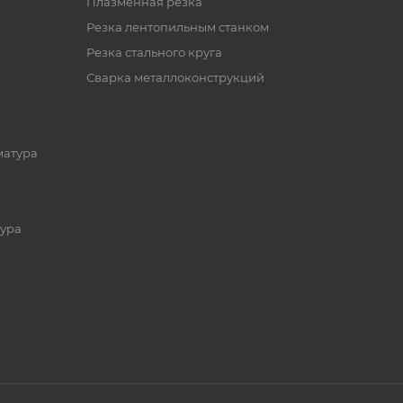
Плазменная резка
Резка лентопильным станком
Резка стального круга
Сварка металлоконструкций
матура
ура