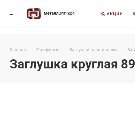
АКЦИИ
—
—
—
Главная
Продукция
Заглушки пластиковые
Заг
Заглушка круглая 8