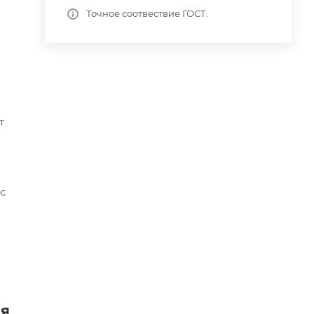
Точное соотвествие ГОСТ.
т
с
ля