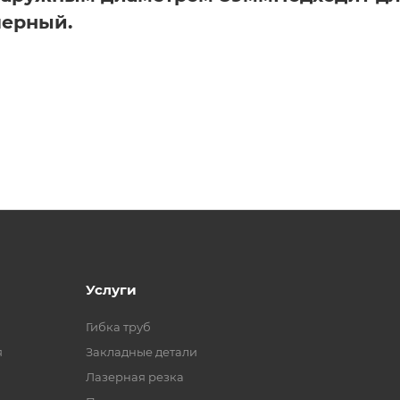
черный.
Услуги
Гибка труб
я
Закладные детали
Лазерная резка