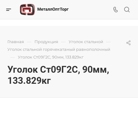
—
—
—
Главная
Продукция
Уголок стальной
Уголок стальной горячекатаный равнополочный
—
Уголок Ст09Г2С, 90мм, 133.829кг
Уголок Ст09Г2С, 90мм,
133.829кг