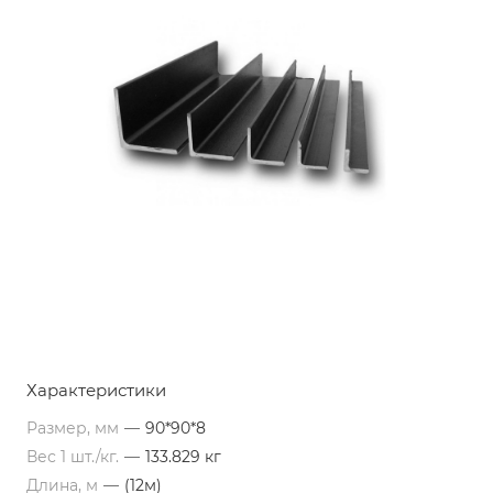
Характеристики
Размер, мм
—
90*90*8
Вес 1 шт./кг.
—
133.829 кг
Длина, м
—
(12м)