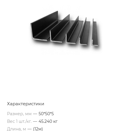
Характеристики
Размер, мм
—
50*50*5
Вес 1 шт./кг.
—
45.240 кг
Длина, м
—
(12м)