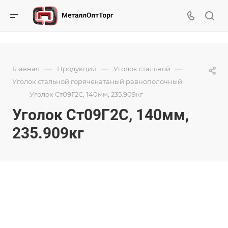
—
—
—
Главная
Продукция
Уголок стальной
Уголок стальной горячекатаный равнополочный
—
Уголок Ст09Г2С, 140мм, 235.909кг
Уголок Ст09Г2С, 140мм,
235.909кг