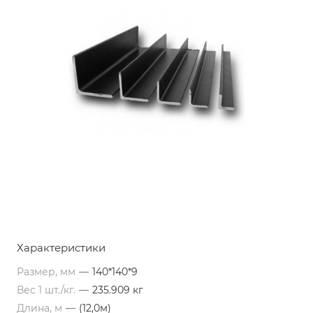
Характеристики
Размер, мм
—
140*140*9
Вес 1 шт./кг.
—
235.909 кг
Длина, м
—
(12,0м)