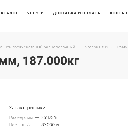
КАТАЛОГ
УСЛУГИ
ДОСТАВКА И ОПЛАТА
КОНТАК
—
альной горячекатаный равнополочный
Уголок Ст09Г2С, 125мм
мм, 187.000кг
Характеристики
Размер, мм
—
125*125*8
Вес 1 шт./кг.
—
187.000 кг