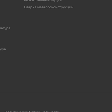
Резка стального круга
Сварка металлоконструкций
матура
ура