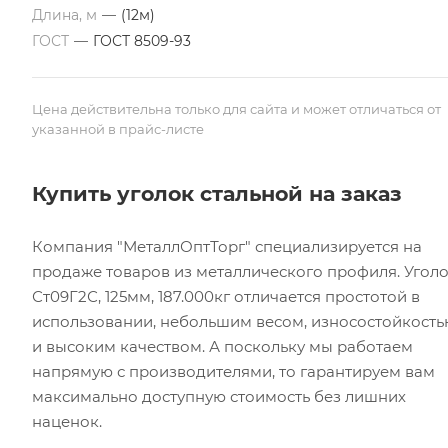
Длина, м
—
(12м)
ГОСТ
—
ГОСТ 8509-93
Цена действительна только для сайта и может отличаться от
указанной в прайс-листе
Купить уголок стальной на заказ
Компания "МеталлОптТорг" специализируется на
продаже товаров из металлического профиля. Угол
Ст09Г2С, 125мм, 187.000кг отличается простотой в
использовании, небольшим весом, износостойкост
и высоким качеством. А поскольку мы работаем
напрямую с производителями, то гарантируем вам
максимально доступную стоимость без лишних
наценок.