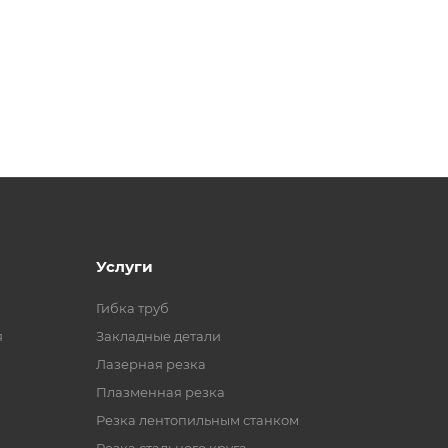
Услуги
Гибка труб
я
Закладные детали
Лазерная резка
Плазменная резка
Резка лентопильным станком