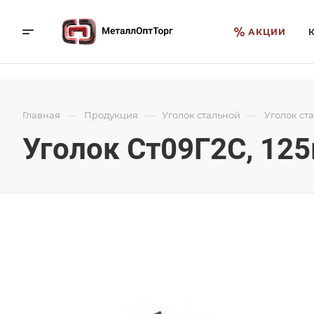
АКЦИИ
—
—
—
Главная
Продукция
Уголок стальной
Уголок ст
Уголок Ст09Г2С, 125