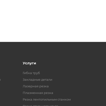
Услуги
Гибка труб
я
Закладные детали
Лазерная резка
Плазменная резка
Резка лентопильным станком