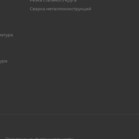
Резка стального круга
Сварка металлоконструкций
матура
ура