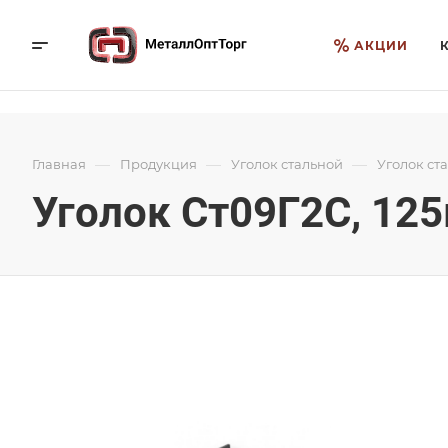
АКЦИИ
—
—
—
Главная
Продукция
Уголок стальной
Уголок ст
Уголок Ст09Г2С, 125