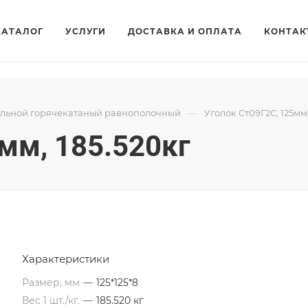
КАТАЛОГ
УСЛУГИ
ДОСТАВКА И ОПЛАТА
КОНТАК
—
альной горячекатаный равнополочный
Уголок Ст09Г2С, 125мм,
мм, 185.520кг
Характеристики
Размер, мм
—
125*125*8
Вес 1 шт./кг.
—
185.520 кг