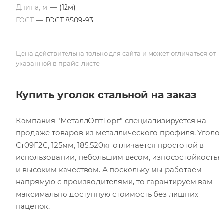
Длина, м
—
(12м)
ГОСТ
—
ГОСТ 8509-93
Цена действительна только для сайта и может отличаться от
указанной в прайс-листе
Купить уголок стальной на заказ
Компания "МеталлОптТорг" специализируется на
продаже товаров из металлического профиля. Угол
Ст09Г2С, 125мм, 185.520кг отличается простотой в
использовании, небольшим весом, износостойкост
и высоким качеством. А поскольку мы работаем
напрямую с производителями, то гарантируем вам
максимально доступную стоимость без лишних
наценок.