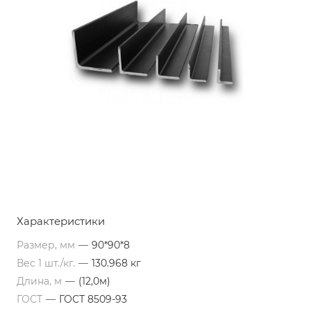
Характеристики
Размер, мм
—
90*90*8
Вес 1 шт./кг.
—
130.968 кг
Длина, м
—
(12,0м)
ГОСТ
—
ГОСТ 8509-93