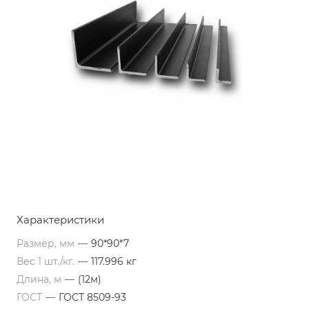
Характеристики
Размер, мм
—
90*90*7
Вес 1 шт./кг.
—
117.996 кг
Длина, м
—
(12м)
ГОСТ
—
ГОСТ 8509-93