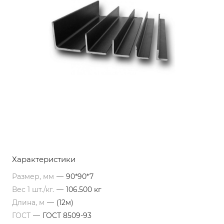
Характеристики
Размер, мм
—
90*90*7
Вес 1 шт./кг.
—
106.500 кг
Длина, м
—
(12м)
ГОСТ
—
ГОСТ 8509-93