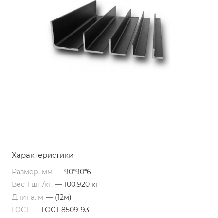
Характеристики
Размер, мм
—
90*90*6
Вес 1 шт./кг.
—
100.920 кг
Длина, м
—
(12м)
ГОСТ
—
ГОСТ 8509-93