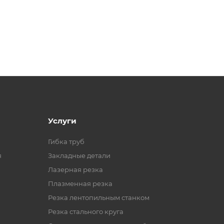
Услуги
Гибка труб
я
Закладные детали
Лазерная резка
Плазменная резка
Резка лентопильным станком
Резка стального круга