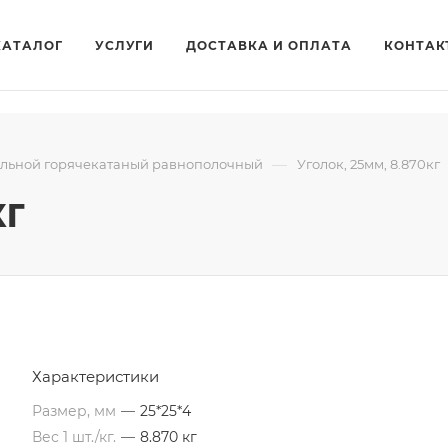
КАТАЛОГ
УСЛУГИ
ДОСТАВКА И ОПЛАТА
КОНТАК
—
альной горячекатаный равнополочный
Уголок, 25мм, 8.870кг
кг
Характеристики
Размер, мм
—
25*25*4
Вес 1 шт./кг.
—
8.870 кг