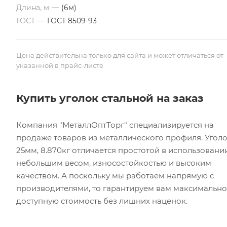
Длина, м
—
(6м)
ГОСТ
—
ГОСТ 8509-93
Цена действительна только для сайта и может отличаться от
указанной в прайс-листе
Купить уголок стальной на заказ
Компания "МеталлОптТорг" специализируется на
продаже товаров из металлического профиля. Уголо
25мм, 8.870кг отличается простотой в использовании
небольшим весом, износостойкостью и высоким
качеством. А поскольку мы работаем напрямую с
производителями, то гарантируем вам максимально
доступную стоимость без лишних наценок.