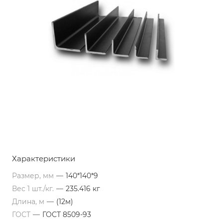
Характеристики
Размер, мм
—
140*140*9
Вес 1 шт./кг.
—
235.416 кг
Длина, м
—
(12м)
ГОСТ
—
ГОСТ 8509-93