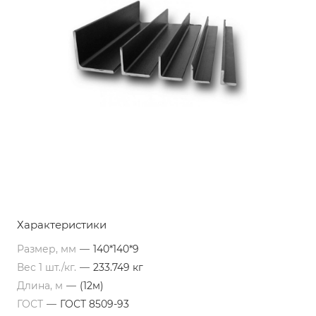
Характеристики
Размер, мм
—
140*140*9
Вес 1 шт./кг.
—
233.749 кг
Длина, м
—
(12м)
ГОСТ
—
ГОСТ 8509-93