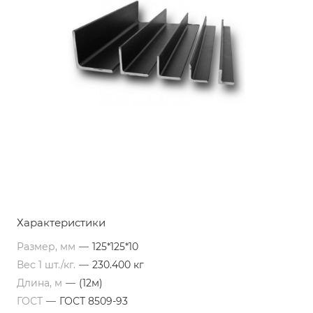
Характеристики
Размер, мм
—
125*125*10
Вес 1 шт./кг.
—
230.400 кг
Длина, м
—
(12м)
ГОСТ
—
ГОСТ 8509-93