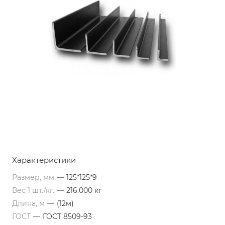
Характеристики
Размер, мм
—
125*125*9
Вес 1 шт./кг.
—
216.000 кг
Длина, м
—
(12м)
ГОСТ
—
ГОСТ 8509-93