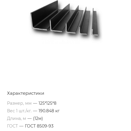
Характеристики
Размер, мм
—
125*125*8
Вес 1 шт./кг.
—
190.848 кг
Длина, м
—
(12м)
ГОСТ
—
ГОСТ 8509-93