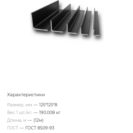
Характеристики
Размер, мм
—
125*125*8
Вес 1 шт./кг.
—
190.008 кг
Длина, м
—
(12м)
ГОСТ
—
ГОСТ 8509-93