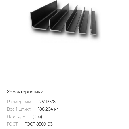
Характеристики
Размер, мм
—
125*125*8
Вес 1 шт./кг.
—
188.204 кг
Длина, м
—
(12м)
ГОСТ
—
ГОСТ 8509-93