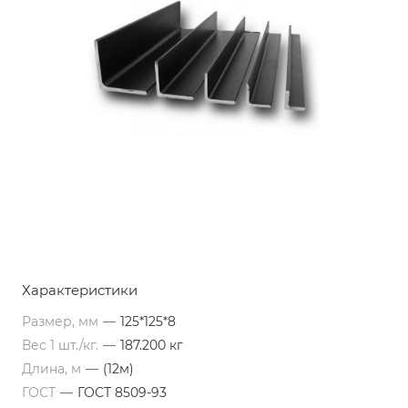
Характеристики
Размер, мм
—
125*125*8
Вес 1 шт./кг.
—
187.200 кг
Длина, м
—
(12м)
ГОСТ
—
ГОСТ 8509-93