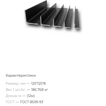
Характеристики
Размер, мм
—
125*125*8
Вес 1 шт./кг.
—
186.768 кг
Длина, м
—
(12м)
ГОСТ
—
ГОСТ 8509-93