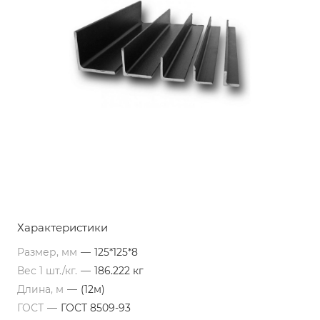
Характеристики
Размер, мм
—
125*125*8
Вес 1 шт./кг.
—
186.222 кг
Длина, м
—
(12м)
ГОСТ
—
ГОСТ 8509-93