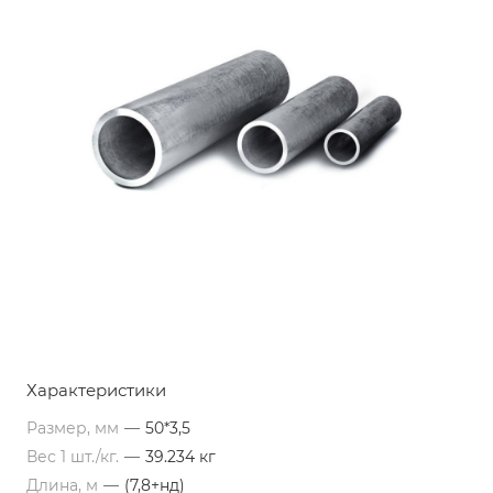
Характеристики
Размер, мм
—
50*3,5
Вес 1 шт./кг.
—
39.234 кг
Длина, м
—
(7,8+нд)