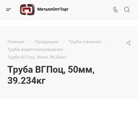
—
—
—
Главная
Продукция
Труба стальная
—
Труба водогазопроводная
Труба ВГПоц, 50мм, 39.234кг
Труба ВГПоц, 50мм,
39.234кг