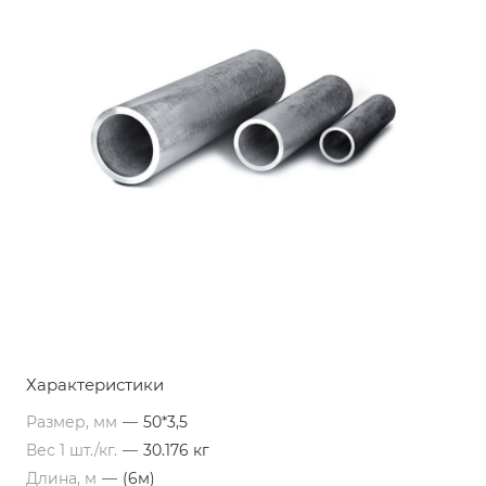
Характеристики
Размер, мм
—
50*3,5
Вес 1 шт./кг.
—
30.176 кг
Длина, м
—
(6м)