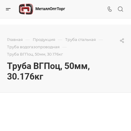
—
—
—
Главная
Продукция
Труба стальная
—
Труба водогазопроводная
Труба ВГПоц, 50мм, 30.176кг
Труба ВГПоц, 50мм,
30.176кг