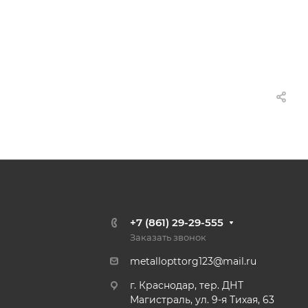
+7 (861) 29-29-555
Заказать звонок
metallopttorg123@mail.ru
г. Краснодар, тер. ДНТ
Магистраль, ул. 9-я Тихая, 63