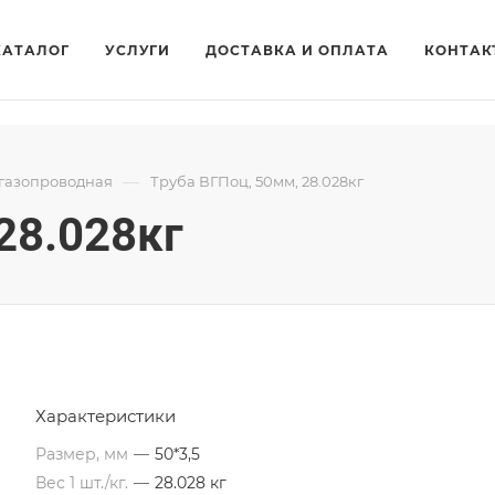
КАТАЛОГ
УСЛУГИ
ДОСТАВКА И ОПЛАТА
КОНТАК
—
огазопроводная
Труба ВГПоц, 50мм, 28.028кг
28.028кг
Характеристики
Размер, мм
—
50*3,5
Вес 1 шт./кг.
—
28.028 кг