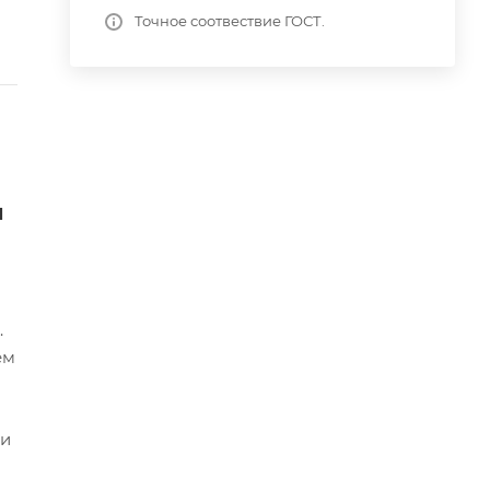
Точное соотвествие ГОСТ.
и
.
ем
ми