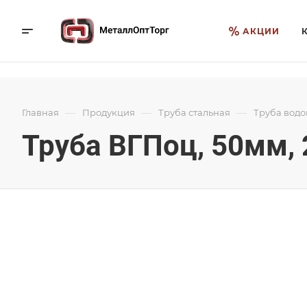
АКЦИИ
—
—
—
Главная
Продукция
Труба стальная
Труба вод
Труба ВГПоц, 50мм, 