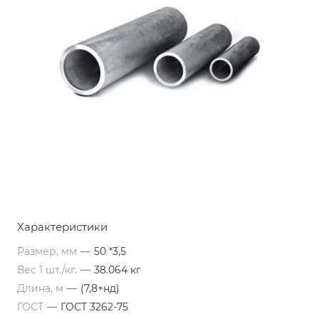
Характеристики
Размер, мм
—
50 *3,5
Вес 1 шт./кг.
—
38.064 кг
Длина, м
—
(7,8+нд)
ГОСТ
—
ГОСТ 3262-75