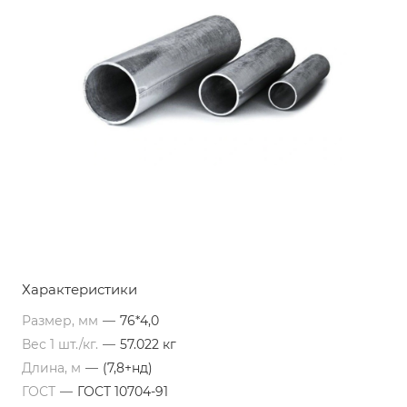
Характеристики
Размер, мм
—
76*4,0
Вес 1 шт./кг.
—
57.022 кг
Длина, м
—
(7,8+нд)
ГОСТ
—
ГОСТ 10704-91