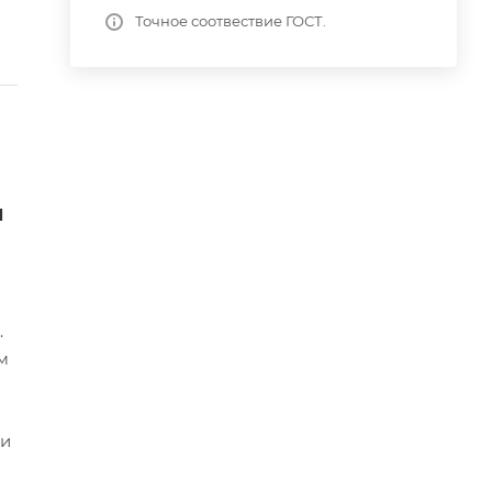
Точное соотвествие ГОСТ.
и
.
м
ми