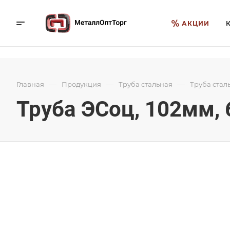
АКЦИИ
—
—
—
Главная
Продукция
Труба стальная
Труба стал
Труба ЭСоц, 102мм, 