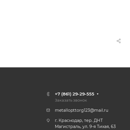
+7 (861) 29-29-555
Заказать звонок
metallopttorg123@mail.ru
г. Краснодар, тер. ДНТ
Магистраль, ул. 9-я Тихая, 63