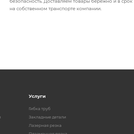
безопасность. Доставляем товары бережно и в срок
на собственном транспорте компании.
Услуги
Гибка труб
я
Закладные детали
Лазерная резка
Плазменная резка