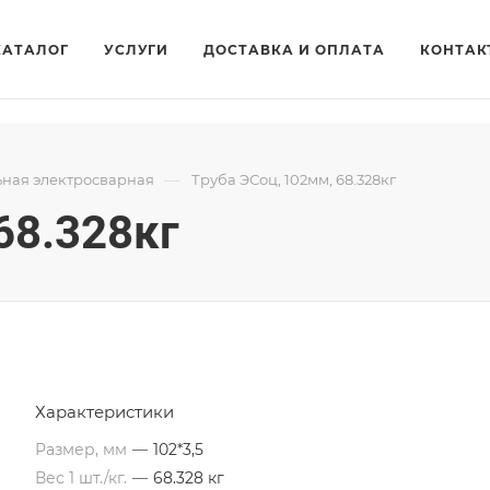
КАТАЛОГ
УСЛУГИ
ДОСТАВКА И ОПЛАТА
КОНТАК
—
ьная электросварная
Труба ЭСоц, 102мм, 68.328кг
68.328кг
Характеристики
Размер, мм
—
102*3,5
Вес 1 шт./кг.
—
68.328 кг