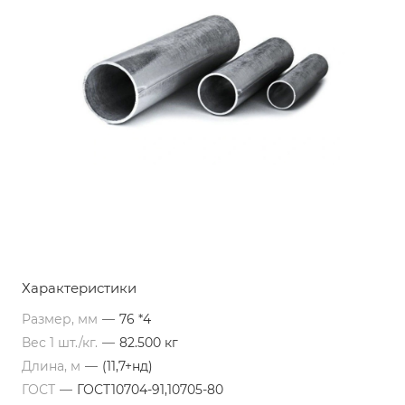
Характеристики
Размер, мм
—
76 *4
Вес 1 шт./кг.
—
82.500 кг
Длина, м
—
(11,7+нд)
ГОСТ
—
ГОСТ10704-91,10705-80