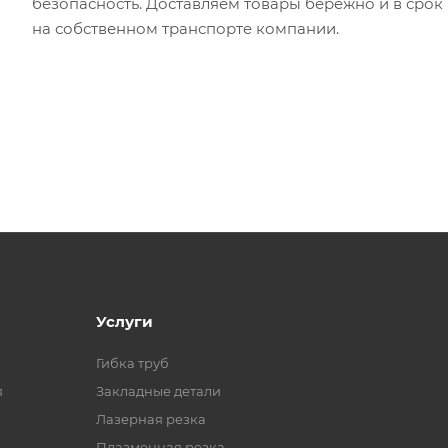
безопасность. Доставляем товары бережно и в срок
на собственном транспорте компании.
Услуги
Гибка труб
я
Закладные детали
Лазерная резка
Плазменная резка