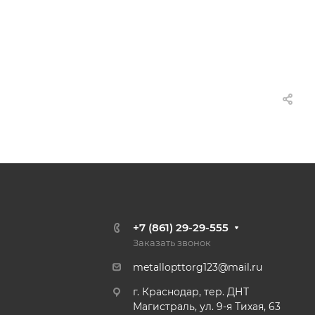
+7 (861) 29-29-555
Заказать звонок
metallopttorg123@mail.ru
г. Краснодар, тер. ДНТ
Магистраль, ул. 9-я Тихая, 63