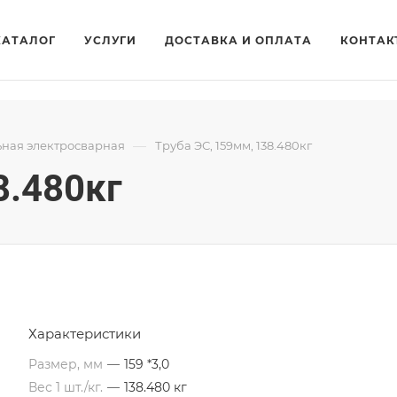
КАТАЛОГ
УСЛУГИ
ДОСТАВКА И ОПЛАТА
КОНТАК
—
ьная электросварная
Труба ЭС, 159мм, 138.480кг
8.480кг
Характеристики
Размер, мм
—
159 *3,0
Вес 1 шт./кг.
—
138.480 кг