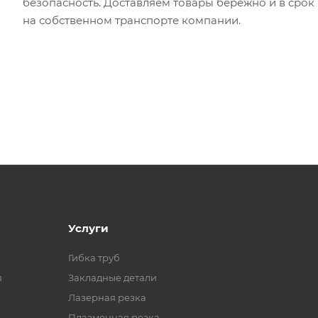
безопасность. Доставляем товары бережно и в срок
на собственном транспорте компании.
Услуги
Гибка труб
я
Закладные детали
Лазерная резка
Плазменная резка