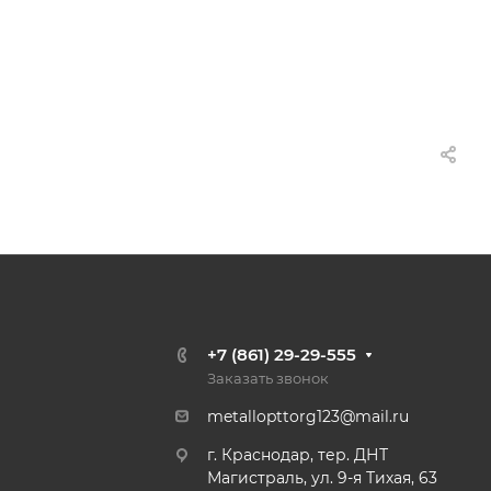
+7 (861) 29-29-555
Заказать звонок
metallopttorg123@mail.ru
г. Краснодар, тер. ДНТ
Магистраль, ул. 9-я Тихая, 63