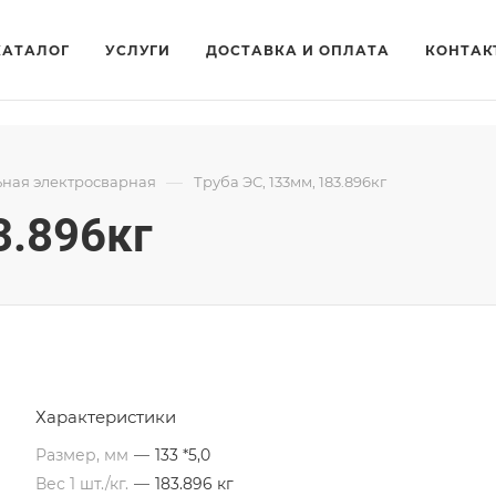
КАТАЛОГ
УСЛУГИ
ДОСТАВКА И ОПЛАТА
КОНТАК
—
ьная электросварная
Труба ЭС, 133мм, 183.896кг
3.896кг
Характеристики
Размер, мм
—
133 *5,0
Вес 1 шт./кг.
—
183.896 кг