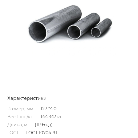
Характеристики
Размер, мм
—
127 *4,0
Вес 1 шт./кг.
—
144.347 кг
Длина, м
—
(11,9+нд)
ГОСТ
—
ГОСТ 10704-91