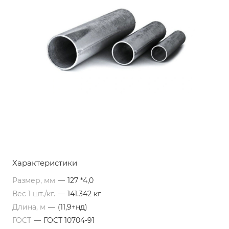
Характеристики
Размер, мм
—
127 *4,0
Вес 1 шт./кг.
—
141.342 кг
Длина, м
—
(11,9+нд)
ГОСТ
—
ГОСТ 10704-91