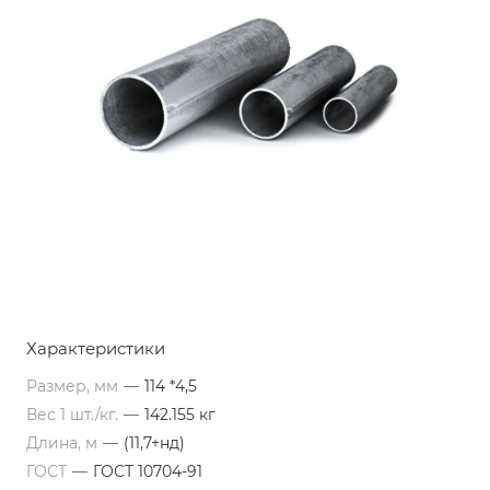
Характеристики
Размер, мм
—
114 *4,5
Вес 1 шт./кг.
—
142.155 кг
Длина, м
—
(11,7+нд)
ГОСТ
—
ГОСТ 10704-91