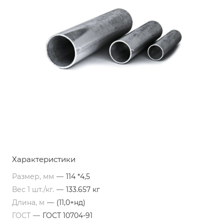
Характеристики
Размер, мм
—
114 *4,5
Вес 1 шт./кг.
—
133.657 кг
Длина, м
—
(11,0+нд)
ГОСТ
—
ГОСТ 10704-91