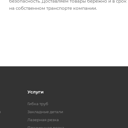
безопасность. Доставляем товары бережно и в срок
на собственном транспорте компании.
Услуги
Гибка труб
я
Закладные детали
Лазерная резка
Плазменная резка