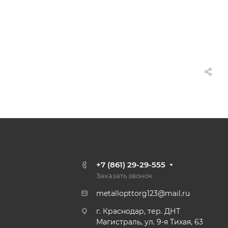
+7 (861) 29-29-555
Заказать звонок
metallopttorg123@mail.ru
г. Краснодар, тер. ДНТ
Магистраль, ул. 9-я Тихая, 63