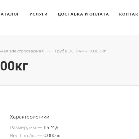
КАТАЛОГ
УСЛУГИ
ДОСТАВКА И ОПЛАТА
КОНТАК
—
ьная электросварная
Труба ЭС, 114мм, 0.000кг
000кг
Характеристики
Размер, мм
—
114 *4,5
Вес 1 шт./кг.
—
0.000 кг