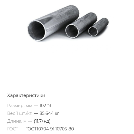
Характеристики
Размер, мм
—
102 *3
Вес 1 шт./кг.
—
85.644 кг
Длина, м
—
(11,7+нд)
ГОСТ
—
ГОСТ10704-91,10705-80