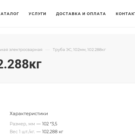
КАТАЛОГ
УСЛУГИ
ДОСТАВКА И ОПЛАТА
КОНТАК
—
ьная электросварная
Труба ЭС, 102мм, 102.288кг
2.288кг
Характеристики
Размер, мм
—
102 *3,5
Вес 1 шт./кг.
—
102.288 кг