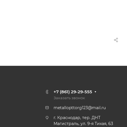
+7 (861) 29-29-555
Заказать звонок
metallopttorg123@mail.ru
г. Краснодар, тер. ДНТ
Магистраль, ул. 9-я Тихая, 63