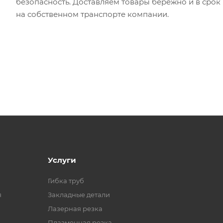
безопасность. Доставляем товары бережно и в срок
на собственном транспорте компании.
Услуги
Гибка труб
я
Закладные детали
Лазерная резка
Плазменная резка