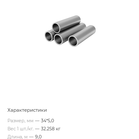
Характеристики
Размер, мм
—
34*5,0
Вес 1 шт./кг.
—
32.258 кг
Длина, м
—
9,0