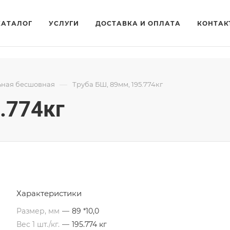
КАТАЛОГ
УСЛУГИ
ДОСТАВКА И ОПЛАТА
КОНТАК
—
ьная бесшовная
Труба БШ, 89мм, 195.774кг
.774кг
Характеристики
Размер, мм
—
89 *10,0
Вес 1 шт./кг.
—
195.774 кг