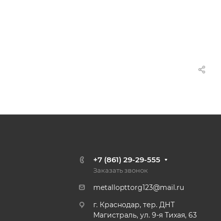
+7 (861) 29-29-555
Заказать звонок
metallopttorg123@mail.ru
г. Краснодар, тер. ДНТ
Магистраль, ул. 9-я Тихая, 63