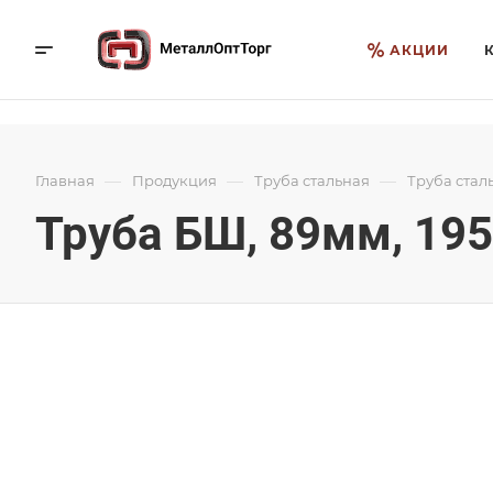
АКЦИИ
—
—
—
Главная
Продукция
Труба стальная
Труба стал
Труба БШ, 89мм, 195