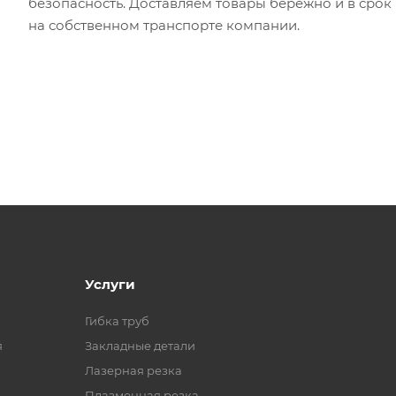
безопасность. Доставляем товары бережно и в срок
на собственном транспорте компании.
Услуги
Гибка труб
я
Закладные детали
Лазерная резка
Плазменная резка