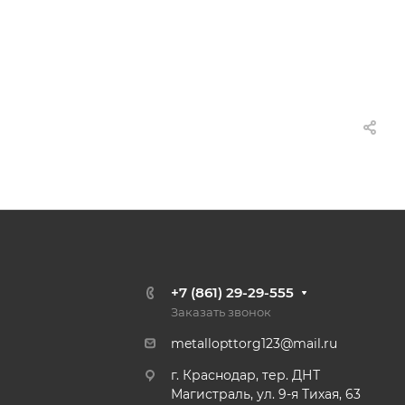
+7 (861) 29-29-555
Заказать звонок
metallopttorg123@mail.ru
г. Краснодар, тер. ДНТ
Магистраль, ул. 9-я Тихая, 63