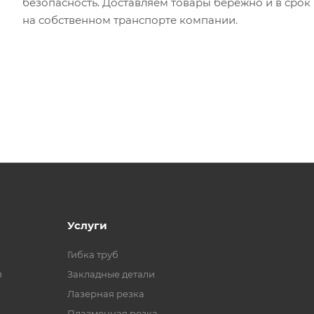
безопасность. Доставляем товары бережно и в срок
на собственном транспорте компании.
Услуги
Гибка труб
я
Закладные детали
Лазерная резка
Плазменная резка