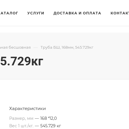
КАТАЛОГ
УСЛУГИ
ДОСТАВКА И ОПЛАТА
КОНТАК
—
ьная бесшовная
Труба БШ, 168мм, 545.729кг
5.729кг
Характеристики
Размер, мм
—
168 *12,0
Вес 1 шт./кг.
—
545.729 кг