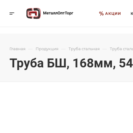
АКЦИИ
—
—
—
Главная
Продукция
Труба стальная
Труба стал
Труба БШ, 168мм, 54