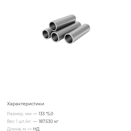
Характеристики
Размер, мм
—
133 *5,0
Вес 1 шт./кг.
—
187.530 кг
Длина, м
—
НД