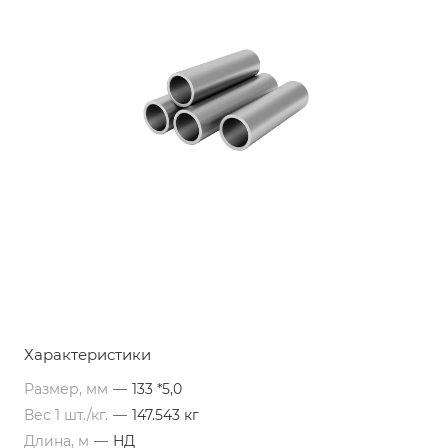
Характеристики
Размер, мм
—
133 *5,0
Вес 1 шт./кг.
—
147.543 кг
Длина, м
—
НД