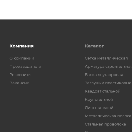
Компания
Каталог
О компании
Cетка металлическая
Производители
Арматура строительна
Реквизиты
Балка двутавровая
Вакансии
Заглушки пластиковые
Квадрат стальной
Круг стальной
Лист стальной
Металлическая полоса
Стальная проволока