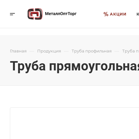
АКЦИИ
—
—
—
Главная
Продукция
Труба профильная
Труба 
Труба прямоугольная