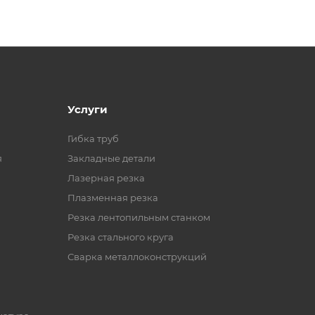
Услуги
Гибка труб
я
Закладные детали
Лазерная резка
Плазменная резка
Резка лентопильным станком
Резка стального круга
Сварка металлоконструкций