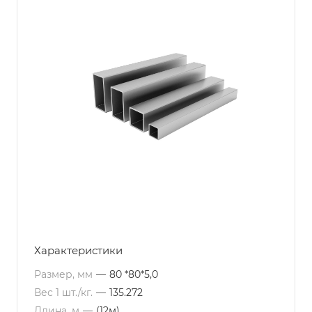
Характеристики
Размер, мм
—
80 *80*5,0
Вес 1 шт./кг.
—
135.272
Длина, м
—
(12м)