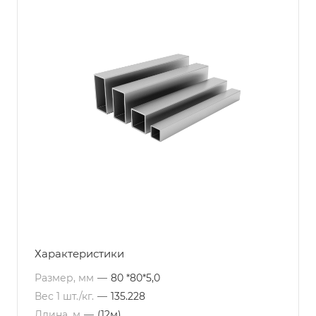
Характеристики
Размер, мм
—
80 *80*5,0
Вес 1 шт./кг.
—
135.228
Длина, м
—
(12м)