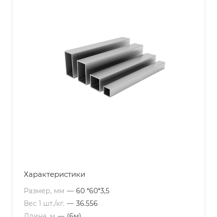
Характеристики
Размер, мм
—
60 *60*3,5
Вес 1 шт./кг.
—
36.556
Длина, м
—
(6м)