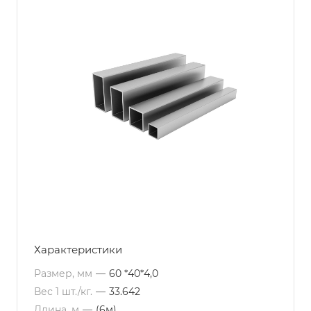
Характеристики
Размер, мм
—
60 *40*4,0
Вес 1 шт./кг.
—
33.642
Длина, м
—
(6м)